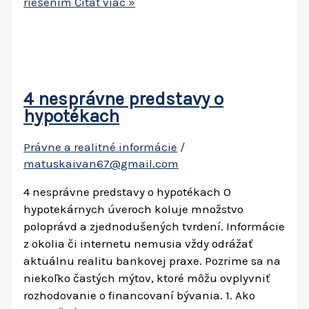
riešením
Čítať viac »
4 nesprávne predstavy o
hypotékach
Právne a realitné informácie
/
matuskaivan67@gmail.com
4 nesprávne predstavy o hypotékach O
hypotekárnych úveroch koluje množstvo
poloprávd a zjednodušených tvrdení. Informácie
z okolia či internetu nemusia vždy odrážať
aktuálnu realitu bankovej praxe. Pozrime sa na
niekoľko častých mýtov, ktoré môžu ovplyvniť
rozhodovanie o financovaní bývania. 1. Ako