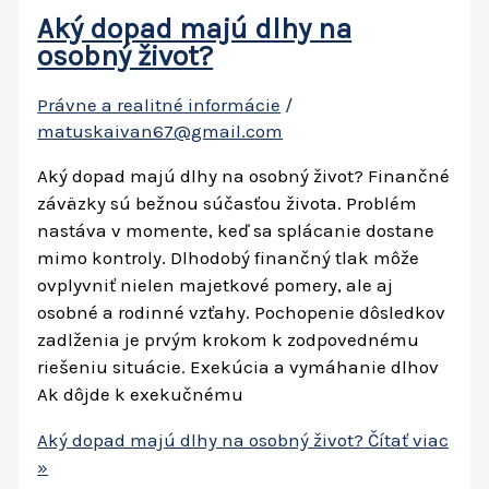
Aký dopad majú dlhy na
osobný život?
Právne a realitné informácie
/
matuskaivan67@gmail.com
Aký dopad majú dlhy na osobný život? Finančné
záväzky sú bežnou súčasťou života. Problém
nastáva v momente, keď sa splácanie dostane
mimo kontroly. Dlhodobý finančný tlak môže
ovplyvniť nielen majetkové pomery, ale aj
osobné a rodinné vzťahy. Pochopenie dôsledkov
zadlženia je prvým krokom k zodpovednému
riešeniu situácie. Exekúcia a vymáhanie dlhov
Ak dôjde k exekučnému
Aký dopad majú dlhy na osobný život?
Čítať viac
»