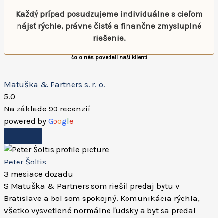
Každý prípad posudzujeme individuálne s cieľom
nájsť rýchle, právne čisté a finančne zmysluplné
riešenie.
čo o nás povedali naši klienti
Matuška & Partners s. r. o.
5.0
Na základe 90 recenzií
powered by
G
o
o
g
l
e
Peter Šoltis
3 mesiace dozadu
S Matuška & Partners som riešil predaj bytu v
Bratislave a bol som spokojný. Komunikácia rýchla,
všetko vysvetlené normálne ľudsky a byt sa predal