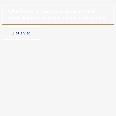
Vyberáme si prípady, kde vieme priniesť
rýchle, kapitálovo silné a právne čisté riešenie.
Zistiť viac