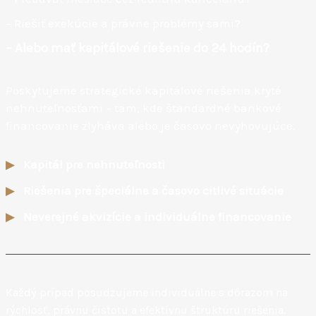
– Riešiť exekúcie a právne problémy sami?
– Alebo mať kapitálové riešenie do 24 hodín?
Poskytujeme strategické kapitálové riešenia kryté
nehnuteľnosťami – tam, kde štandardné bankové
financovanie zlyháva alebo je časovo nevyhovujúce.
▶
Kapitál pre nehnuteľnosti
▶
Riešenia pre špeciálne a časovo citlivé situácie
▶
Neverejné akvizície a individuálne financovanie
Každý prípad posudzujeme individuálne s dôrazom na
rýchlosť, právnu čistotu a efektívnu štruktúru riešenia.