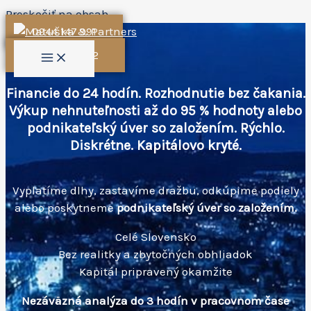
Preskočiť na obsah
0944 147 991
0944 147 992
Financie do 24 hodín. Rozhodnutie bez čakania.
Výkup nehnuteľnosti až do
95 % hodnoty
alebo
podnikateľský úver so založením
. Rýchlo.
Diskrétne. Kapitálovo kryté.
Vyplatíme dlhy, zastavíme dražbu, odkúpime podiely
alebo poskytneme
podnikateľský úver so založením.
Celé Slovensko
Bez realitky a zbytočných obhliadok
Kapitál pripravený okamžite
Nezáväzná analýza do 3 hodín v pracovnom čase