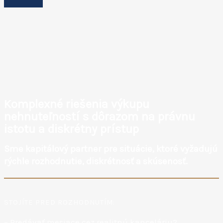
Istota. Kapitál. Riešenie.
O nás
Komplexné riešenia výkupu
nehnuteľností s dôrazom na právnu
istotu a diskrétny prístup
Sme kapitálový partner pre situácie, ktoré vyžadujú
rýchle rozhodnutie, diskrétnosť a skúsenosť.
STOJÍTE PRED ROZHODNUTÍM:
– Predávať mesiace cez realitnú kanceláriu?