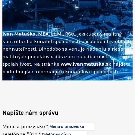
Ivan Matuška, MBA, LL.M., RSc.,
je skúsený realitný
konzultant a konateľ spoločností pôsobiacich v oblasti
nehnuteľností. Dlhodobo sa venuje riadeniu a riešeniu
realitných projektov s dôrazom na odbornosť a
spoľahlivosť. Na stránke
www.ivanmatuska.sk
nájdete
podrobnejšie informácie o konateľovi spoločnosti.
Napíšte nám správu
Meno a priezvisko
*
Paragraph
Telefónne číslo
*