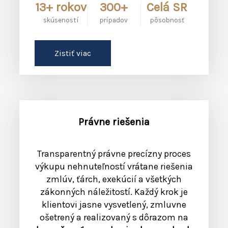
13+ rokov
300+
Celá SR
skúseností
prípadov
pôsobnosť
Zistiť viac
Právne riešenia
Transparentný právne precízny proces
výkupu nehnuteľností vrátane riešenia
zmlúv, ťárch, exekúcií a všetkých
zákonných náležitostí. Každý krok je
klientovi jasne vysvetlený, zmluvne
ošetrený a realizovaný s dôrazom na