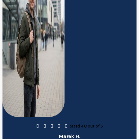





Rated 4.8 out of 5
Marek H.