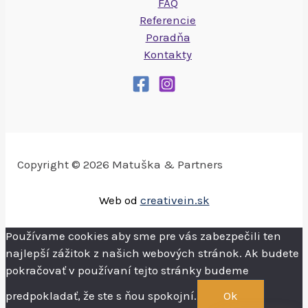
FAQ
Referencie
Poradňa
Kontakty
Copyright © 2026 Matuška & Partners
Web od
creativein.sk
Používame cookies aby sme pre vás zabezpečili ten
najlepší zážitok z našich webových stránok. Ak budete
pokračovať v používaní tejto stránky budeme
predpokladať, že ste s ňou spokojní.
Ok