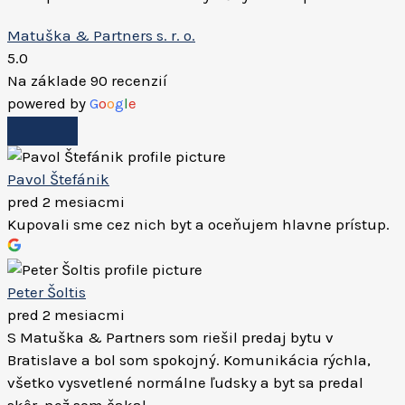
Matuška & Partners s. r. o.
5.0
Na základe 90 recenzií
powered by
G
o
o
g
l
e
Pavol Štefánik
pred 2 mesiacmi
Kupovali sme cez nich byt a oceňujem hlavne prístup.
Peter Šoltis
pred 2 mesiacmi
S Matuška & Partners som riešil predaj bytu v
Bratislave a bol som spokojný. Komunikácia rýchla,
všetko vysvetlené normálne ľudsky a byt sa predal