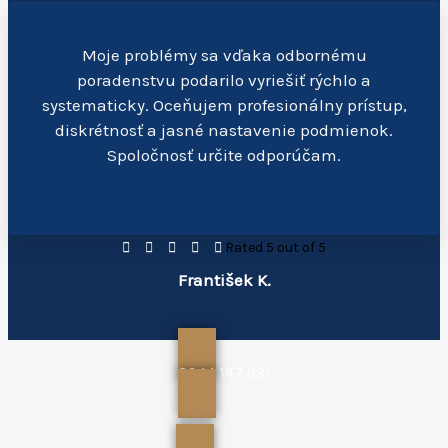
Moje problémy sa vďaka odbornému
poradenstvu podarilo vyriešiť rýchlo a
systematicky. Oceňujem profesionálny prístup,
diskrétnosť a jasné nastavenie podmienok.
Spoločnosť určite odporúčam.





Rated 5 out of 5
František K.
0944 147 991