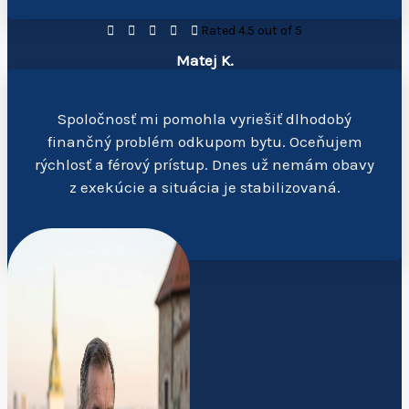





Rated 4.5 out of 5
Matej K.
Spoločnosť mi pomohla vyriešiť dlhodobý
finančný problém odkupom bytu. Oceňujem
rýchlosť a férový prístup. Dnes už nemám obavy
z exekúcie a situácia je stabilizovaná.