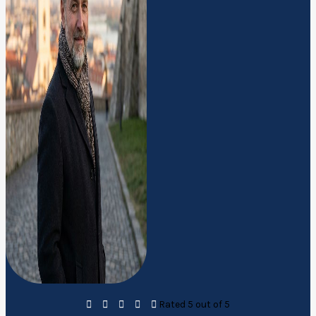





Rated 5 out of 5