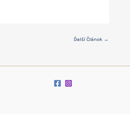
Ďalší Článok
→