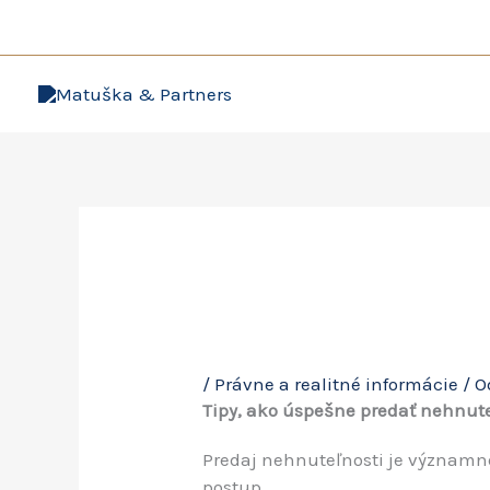
Preskočiť
Bezplatné 
na
obsah
/
Právne a realitné informácie
/ O
Tipy, ako úspešne predať nehnut
Predaj nehnuteľnosti je významné
postup.