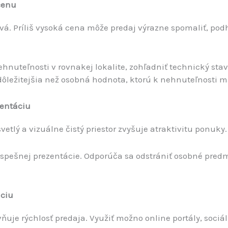
 cenu
vá. Príliš vysoká cena môže predaj výrazne spomaliť, p
nuteľnosti v rovnakej lokalite, zohľadniť technický stav
 dôležitejšia než osobná hodnota, ktorú k nehnuteľnosti m
zentáciu
etlý a vizuálne čistý priestor zvyšuje atraktivitu ponuky.
úspešnej prezentácie. Odporúča sa odstrániť osobné predme
áciu
ňuje rýchlosť predaja. Využiť možno online portály, sociál