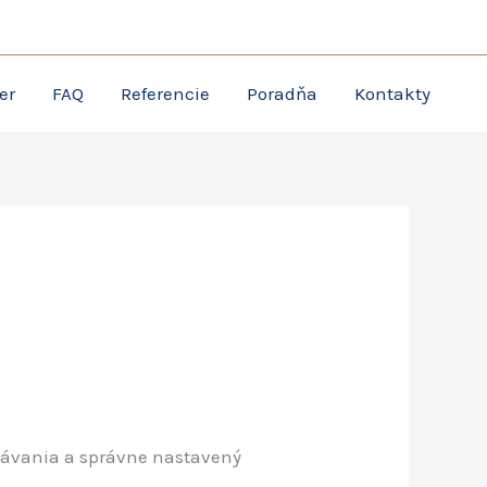
partners.sk
er
FAQ
Referencie
Poradňa
Kontakty
akávania a správne nastavený