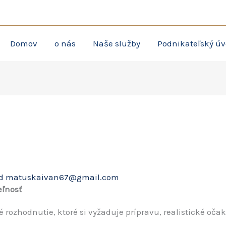
poradenstvo:
+421 944 147 991
•
+421 944 147 992
•
info@matuska
Domov
o nás
Naše služby
Podnikateľský úv
d
matuskaivan67@gmail.com
eľnosť
 rozhodnutie, ktoré si vyžaduje prípravu, realistické oč