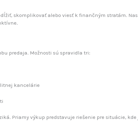
edĺžiť, skomplikovať alebo viesť k finančným stratám. N
ektívne.
u predaja. Možnosti sú spravidla tri:
litnej kancelárie
ti
ká. Priamy výkup predstavuje riešenie pre situácie, kde je