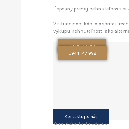
Úspešný predaj nehnuteľnosti si 
V situáciách, kde je prioritou rý
výkupu nehnuteľnosti ako altern
0944 147 991
0944 147 992
Kontaktujte nás
Sem vložte text nadpisu