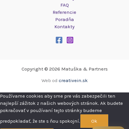
FAQ
Referencie
Poradňa
Kontakty
Copyright © 2026 Matuška & Partners
Web od
creativein.sk
Používame cookies aby sme pre vás zabezpečili ten
najlepší zážitok z našich webových stránok. Ak budete
pokračovať v používaní tejto stránky budeme
predpokladať, že ste s ňou spokojní.
Ok