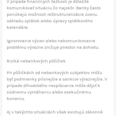
V prípade finančných ťažkostí je dôležité
komunikovať situáciu čo najskôr. Banky často
ponúkajú možnosti reštrukturalizácie úveru,
odkladu splátok alebo úpravy splátkového
kalendára.
Ignorovanie výziev alebo nekomunikovanie
problému výrazne znižuje priestor na dohodu.
Riziká nebankových pôžičiek
Pri pôžičkách od nebankových subjektov môžu
byť podmienky prísnejšie a sankcie výraznejšie. V
prípade dlhodobého nesplácania môže dôjsť k
súdnemu vymáhaniu alebo exekučnému
konaniu.
Aj v takýchto situáciách však existujú zákonné