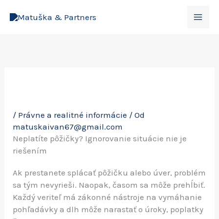
Preskočiť
na
obsah
/
Právne a realitné informácie
/ Od
matuskaivan67@gmail.com
Neplatíte pôžičky? Ignorovanie situácie nie je
riešením
Ak prestanete splácať pôžičku alebo úver, problém
sa tým nevyrieši. Naopak, časom sa môže prehĺbiť.
Každý veriteľ má zákonné nástroje na vymáhanie
pohľadávky a dlh môže narastať o úroky, poplatky